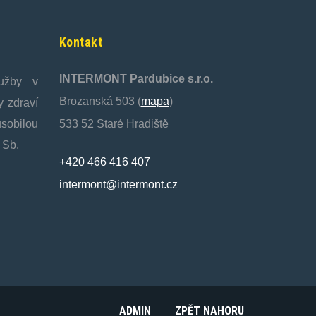
Kontakt
INTERMONT Pardubice s.r.o.
lužby v
Brozanská 503 (
mapa
)
y zdraví
ůsobilou
533 52 Staré Hradiště
 Sb.
+420 466 416 407
intermont@intermont.cz
ADMIN
ZPĚT NAHORU