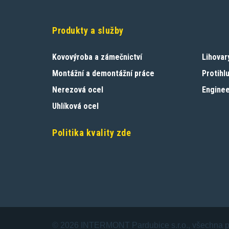
Produkty a služby
Kovovýroba a zámečnictví
Lihovar
Montážní a demontážní práce
Protihl
Nerezová ocel
Enginee
Uhlíková ocel
Politika kvality zde
© 2026 INTERMONT Pardubice s.r.o., všechna p