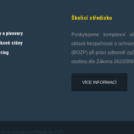
Školicí středisko
y a pivovary
Poskytujeme komplexní s
ukové stěny
oblasti bezpečnosti a ochran
ring
(BOZP) při práci odborně zp
osobou dle Zákona 262/2006
VÍCE INFORMACÍ
ráva vyhrazena
Made by AZC