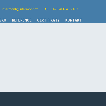
intermont@intermont.cz
+420 466 416 407
ISKO
REFERENCE
CERTIFIKÁTY
KONTAKT