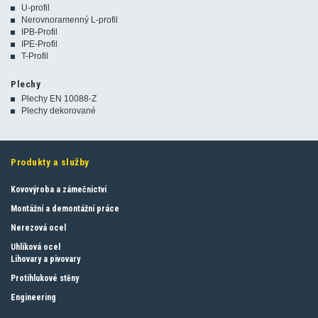
U-profil
Nerovnoramenný L-profil
IPB-Profil
IPE-Profil
T-Profil
Plechy
Plechy EN 10088-Z
Plechy dekorované
Produkty a služby
Kovovýroba a zámečnictví
Montážní a demontážní práce
Nerezová ocel
Uhlíková ocel
Lihovary a pivovary
Protihlukové stěny
Engineering