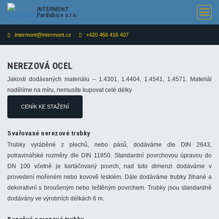
INTERMONT
Pardubice s.r.o.
intermont@intermont.cz
+420 466 416 407
NEREZOVÁ OCEL
Jakosti dodávaných materiálu – 1.4301, 1.4404, 1.4541, 1.4571. Materiál
nadělíme na míru, nemusíte kupovat celé délky
CENÍK KE STAŽENÍ
Svařované nerezové trubky
Trubky vyráběné z plechů, nebo pásů, dodáváme dle DIN 2643,
potravinářské rozměry dle DIN 11850. Standardní povrchovou úpravou do
DN 100 včetně je kartáčovaný povrch, nad tuto dimenzi dodáváme v
provedení mořeném nebo kovově lesklém. Dále dodáváme trubky žihané a
dekorativní s broušeným nebo leštěným povrchem. Trubky jsou standardně
dodávány ve výrobních délkách 6 m.
Bezešvé nerezové trubky