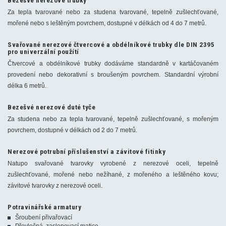
Za tepla tvarované nebo za studena tvarované, tepelně zušlechťované,
mořené nebo s leštěným povrchem, dostupné v délkách od 4 do 7 metrů.
Svařované nerezové čtvercové a obdélníkové trubky dle DIN 2395
pro univerzální použítí
Čtvercové a obdélníkové trubky dodáváme standardně v kartáčovaném
provedení nebo dekorativní s broušeným povrchem. Standardní výrobní
délka 6 metrů.
Bezešvé nerezové duté tyče
Za studena nebo za tepla tvarované, tepelně zušlechťované, s mořeným
povrchem, dostupné v délkách od 2 do 7 metrů.
Nerezové potrubní příslušenství a závitové fitinky
Natupo svařované tvarovky vyrobené z nerezové oceli, tepelně
zušlechťované, mořené nebo nežíhané, z mořeného a leštěného kovu;
závitové tvarovky z nerezové oceli.
Potravinářské armatury
Šroubení přivařovací
Převlečná, zaslepovací matice