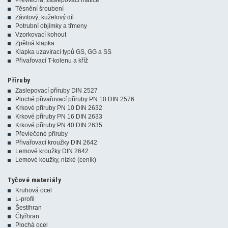
Těsnění šroubení
Závitový, kuželový díl
Potrubní objímky a třmeny
Vzorkovací kohout
Zpětná klapka
Klapka uzavírací typů GS, GG a SS
Přivařovací T-kolenu a kříž
Příruby
Zaslepovací příruby DIN 2527
Ploché přivařovací příruby PN 10 DIN 2576
Krkové příruby PN 10 DIN 2632
Krkové příruby PN 16 DIN 2633
Krkové příruby PN 40 DIN 2635
Převlečené příruby
Přivařovací kroužky DIN 2642
Lemové kroužky DIN 2642
Lemové koužky, nízké (ceník)
Tyčové materiály
Kruhová ocel
L-profil
Šestihran
Čtyřhran
Plochá ocel